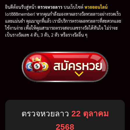
ยินดีต้อนรับสู่หน้า
ตรวจหวยลาว
บนเว็บไซต์
หวยออนไลน์
lot888member! หากคุณกำลังมองหาผลรางวัลหวยลาวอย่างรวดเร็ว
และแม่นยำ คุณมาถูกที่แล้ว เรามีบริการตรวจผลหวยลาวที่สะดวกและ
ใช้งานง่าย เพื่อให้คุณสามารถตรวจสอบเลขรางวัลได้ทันใจ ไม่ว่าจะ
เป็นรางวัลเลข 4 ตัว, 3 ตัว, 2 ตัว หรือรางวัลอื่น ๆ
ตรวจหวยลาว
22 ตุลาคม
2568