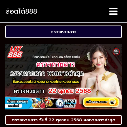
Skip
ล็อตโต้888
to
content
ตรวจหวยลาว
ตรวจหวยลาว วันที่ 22 ตุลาคม 2568 ผลหวยลาวล่าสุด