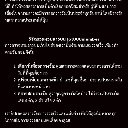
ที่ถี่ ทำให้หวยลาวกลายเป็นตัวเลือกยอดนิยมสำหรับผู้ที่ชื่นชอบการ
เสี่ยงโชค หวยลาวจะมีการออกรางวัลเป็นประจำทุกสัปดาห์ โดยมีรางวัล
หลากหลายประเภทให้ลุ้น
วิธีตรวจหวยลาวบน lot888member
การตรวจหวยลาวบนเว็บไซต์ของเรานั้นง่ายดายและรวดเร็ว เพียงทำ
ตามขั้นตอนดังนี้:
เลือกวันที่ออกรางวัล
: คุณสามารถตรวจสอบผลหวยลาวได้ตาม
วันที่ที่คุณต้องการ
เปรียบเทียบเลขรางวัล
: นำเลขที่คุณซื้อมาประกบกับผลรางวัล
ที่แสดงบนหน้าเว็บ
ตรวจสอบรางวัล
: ดูว่าคุณถูกรางวัลใดบ้าง ไม่ว่าจะเป็นรางวัล
เลข 4 ตัว, 3 ตัว หรือ 2 ตัว
เราอัปเดตผลรางวัลอย่างรวดเร็วและแม่นยำ เพื่อให้คุณไม่พลาดทุก
โอกาสในการตรวจสอบเลขเด็ดของคุณ!