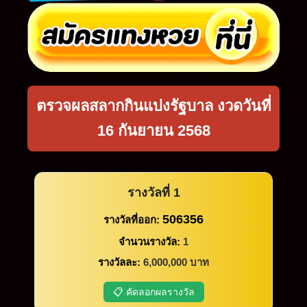
ตรวจผลสลากกินแบ่งรัฐบาล งวดวันที่
16 กันยายน 2568
รางวัลที่ 1
506356
รางวัลที่ออก:
จำนวนรางวัล:
1
รางวัลละ:
6,000,000 บาท
📋 คัดลอกผลรางวัล