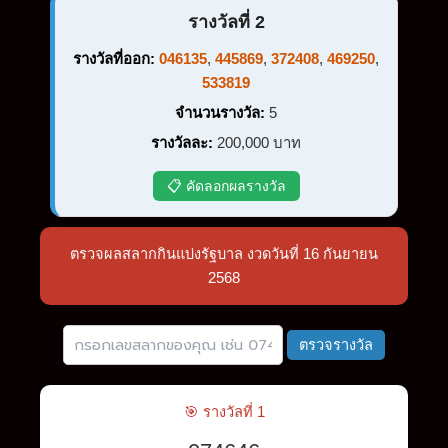
รางวัลที่ 2
รางวัลที่ออก:
046135
,
445869
,
372408
,
469250
,
533819
จำนวนรางวัล:
5
รางวัลละ:
200,000 บาท
📋 คัดลอกผลรางวัล
ตรวจผลสลากกินแบ่งรัฐบาล งวดวันที่ 16 กันยายน
2568
ตรวจรางวัล
🎯 รางวัลที่ 1