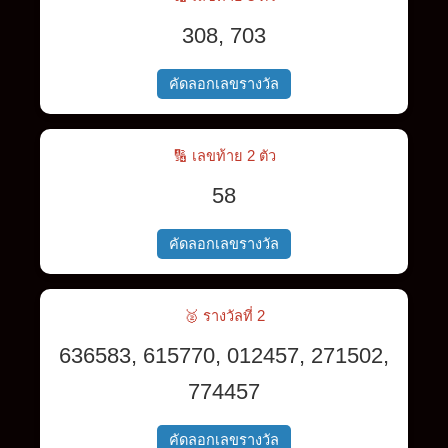
308, 703
คัดลอกเลขรางวัล
🔢 เลขท้าย 2 ตัว
58
คัดลอกเลขรางวัล
🥈 รางวัลที่ 2
636583, 615770, 012457, 271502,
774457
คัดลอกเลขรางวัล