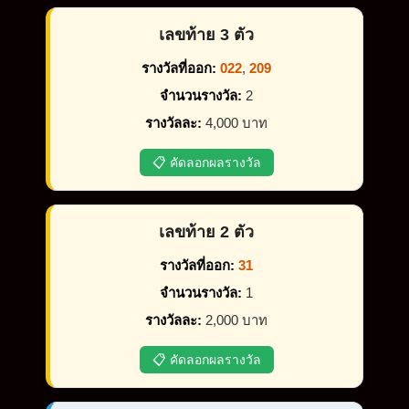
เลขท้าย 3 ตัว
รางวัลที่ออก:
022
,
209
จำนวนรางวัล:
2
รางวัลละ:
4,000 บาท
📋 คัดลอกผลรางวัล
เลขท้าย 2 ตัว
รางวัลที่ออก:
31
จำนวนรางวัล:
1
รางวัลละ:
2,000 บาท
📋 คัดลอกผลรางวัล