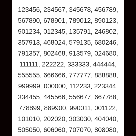
123456, 234567, 345678, 456789,
567890, 678901, 789012, 890123,
901234, 012345, 135791, 246802,
357913, 468024, 579135, 680246,
791357, 802468, 913579, 024680,
111111, 222222, 333333, 444444,
555555, 666666, 777777, 888888,
999999, 000000, 112233, 223344,
334455, 445566, 556677, 667788,
778899, 889900, 990011, 001122,
101010, 202020, 303030, 404040,
505050, 606060, 707070, 808080,