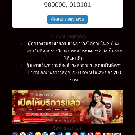
909090, 010101
คัดลอกเลขรางวัล
📌 หมายเหตุสำคัญ
ผู้ถูกรางวัลสามารถรับเงินรางวัลได้ภายใน 2 ปี นับ
จากวันที่ออกรางวัล หากพ้นกำหนดจะนำส่งเป็นราย
ได้แผ่นดิน
ผู้ขอรับเงินรางวัลต้องชำระค่าอากรแสตมป์ในอัตรา
1 บาท ต่อเงินรางวัลทุก 200 บาท หรือเศษของ 200
บาท
ซื้อหวยออนไลน์