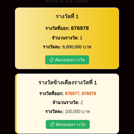
ตรวจหวย หวย 1/10/68
รางวัลที่ 1
876978
รางวัลที่ออก:
จำนวนรางวัล:
1
รางวัลละ:
6,000,000 บาท
📋 คัดลอกผลรางวัล
รางวัลข้างเคียงรางวัลที่ 1
รางวัลที่ออก:
876977
,
876979
จำนวนรางวัล:
2
รางวัลละ:
100,000 บาท
📋 คัดลอกผลรางวัล