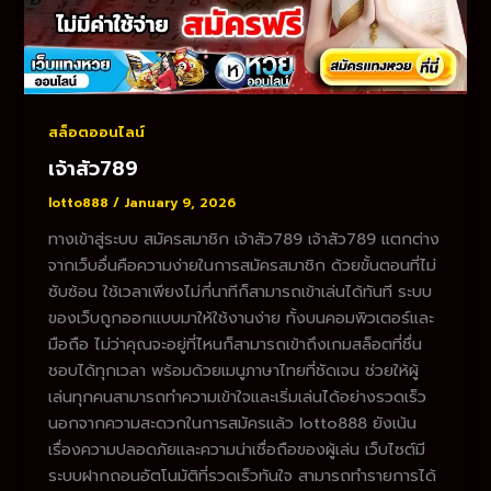
สล็อตออนไลน์
เจ้าสัว789
lotto888
/
January 9, 2026
ทางเข้าสู่ระบบ สมัครสมาชิก เจ้าสัว789 เจ้าสัว789 แตกต่าง
จากเว็บอื่นคือความง่ายในการสมัครสมาชิก ด้วยขั้นตอนที่ไม่
ซับซ้อน ใช้เวลาเพียงไม่กี่นาทีก็สามารถเข้าเล่นได้ทันที ระบบ
ของเว็บถูกออกแบบมาให้ใช้งานง่าย ทั้งบนคอมพิวเตอร์และ
มือถือ ไม่ว่าคุณจะอยู่ที่ไหนก็สามารถเข้าถึงเกมสล็อตที่ชื่น
ชอบได้ทุกเวลา พร้อมด้วยเมนูภาษาไทยที่ชัดเจน ช่วยให้ผู้
เล่นทุกคนสามารถทำความเข้าใจและเริ่มเล่นได้อย่างรวดเร็ว
นอกจากความสะดวกในการสมัครแล้ว lotto888 ยังเน้น
เรื่องความปลอดภัยและความน่าเชื่อถือของผู้เล่น เว็บไซต์มี
ระบบฝากถอนอัตโนมัติที่รวดเร็วทันใจ สามารถทำรายการได้