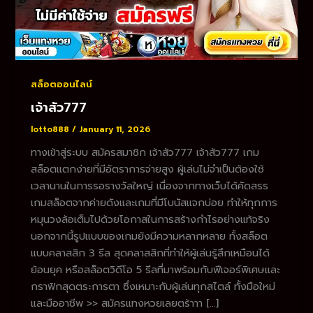
สล็อตออนไลน์
เจ้าสัว777
lotto888
/
January 11, 2026
ทางเข้าสู่ระบบ สมัครสมาชิก เจ้าสัว777 เจ้าสัว777 เกม
สล็อตแตกง่ายที่มีอัตราการจ่ายสูง ผู้เล่นไม่จำเป็นต้องใช้
เวลานานในการรอรางวัลใหญ่ เนื่องจากทางเว็บได้คัดสรร
เกมสล็อตจากค่ายดังและเกมที่มีโบนัสแจกบ่อย ทำให้ทุกการ
หมุนวงล้อเต็มไปด้วยโอกาสในการสร้างกำไรอย่างแท้จริง
นอกจากนี้รูปแบบของเกมยังมีความหลากหลาย ทั้งสล็อต
แบบคลาสสิก 3 รีล สุดคลาสสิกที่ทำให้ผู้เล่นรู้สึกเหมือนได้
ย้อนยุค หรือสล็อตวิดีโอ 5 รีลที่มาพร้อมกับฟีเจอร์พิเศษและ
กราฟิกสุดตระการตา ซึ่งเหมาะกับผู้เล่นทุกสไตล์ ทั้งมือใหม่
และมืออาชีพ >> สมัครแทงหวยเลยตร้าาา […]