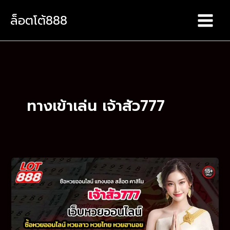
Skip
ล็อตโต้888
to
content
ทางเข้าเล่น เจ้าสัว777