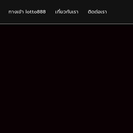
ทางเข้า lotto888
เกี่ยวกับเรา
ติดต่อเรา