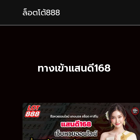
Skip
ล็อตโต้888
to
content
ทางเข้าแสนดี168