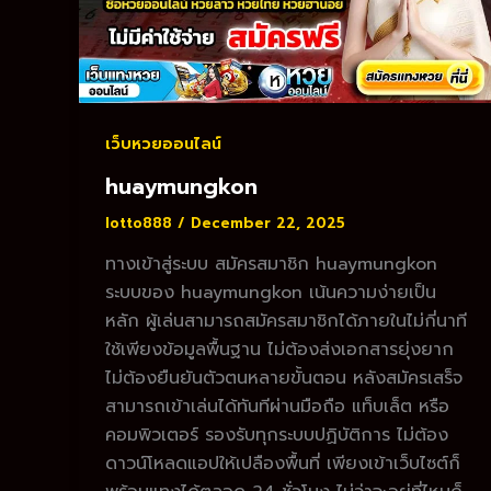
เว็บหวยออนไลน์
huaymungkon
lotto888
/
December 22, 2025
ทางเข้าสู่ระบบ สมัครสมาชิก huaymungkon
ระบบของ huaymungkon เน้นความง่ายเป็น
หลัก ผู้เล่นสามารถสมัครสมาชิกได้ภายในไม่กี่นาที
ใช้เพียงข้อมูลพื้นฐาน ไม่ต้องส่งเอกสารยุ่งยาก
ไม่ต้องยืนยันตัวตนหลายขั้นตอน หลังสมัครเสร็จ
สามารถเข้าเล่นได้ทันทีผ่านมือถือ แท็บเล็ต หรือ
คอมพิวเตอร์ รองรับทุกระบบปฏิบัติการ ไม่ต้อง
ดาวน์โหลดแอปให้เปลืองพื้นที่ เพียงเข้าเว็บไซต์ก็