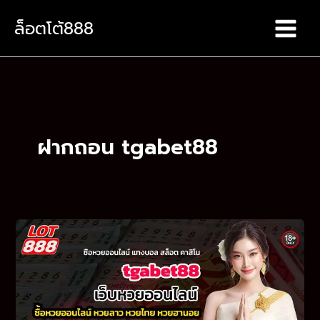
Skip
ล็อตโต้888
to
content
ฝากถอน tgabet88