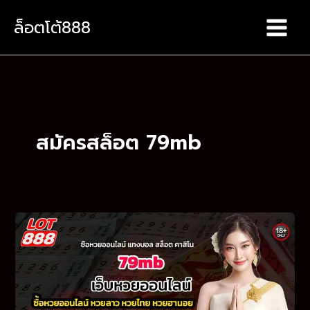
Skip
ล็อตโต้888
to
content
สมัครสล็อต 79mb