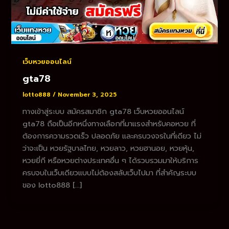
เว็บหวยออนไลน์
gta78
lotto888
/
November 3, 2025
ทางเข้าสู่ระบบ สมัครสมาชิก gta78 เว็บหวยออนไลน์
gta78 ถือเป็นอีกหนึ่งทางเลือกที่มาแรงสำหรับคอหวย ที่
ต้องการความรวดเร็ว ปลอดภัย และครบวงจรในที่เดียว ไม่
ว่าจะเป็น หวยรัฐบาลไทย, หวยลาว, หวยฮานอย, หวยหุ้น,
หวยยี่กี หรือหวยต่างประเทศอื่น ๆ ได้รวบรวมมาให้บริการ
ครบจบในเว็บเดียวแบบไม่ต้องสลับเว็บไปมา ที่สำคัญระบบ
ของ lotto888 […]