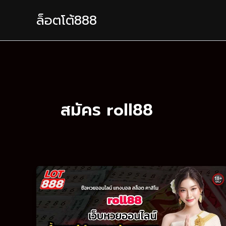
Skip
ล็อตโต้888
to
content
สมัคร roll88