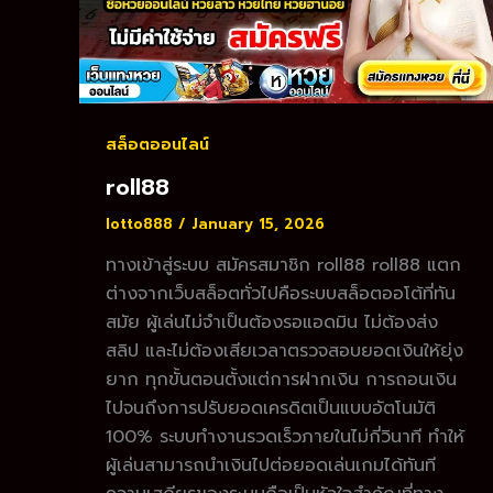
สล็อตออนไลน์
roll88
lotto888
/
January 15, 2026
ทางเข้าสู่ระบบ สมัครสมาชิก roll88 roll88 แตก
ต่างจากเว็บสล็อตทั่วไปคือระบบสล็อตออโต้ที่ทัน
สมัย ผู้เล่นไม่จำเป็นต้องรอแอดมิน ไม่ต้องส่ง
สลิป และไม่ต้องเสียเวลาตรวจสอบยอดเงินให้ยุ่ง
ยาก ทุกขั้นตอนตั้งแต่การฝากเงิน การถอนเงิน
ไปจนถึงการปรับยอดเครดิตเป็นแบบอัตโนมัติ
100% ระบบทำงานรวดเร็วภายในไม่กี่วินาที ทำให้
ผู้เล่นสามารถนำเงินไปต่อยอดเล่นเกมได้ทันที