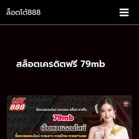
Skip
ล็อตโต้888
to
content
สล็อตเครดิตฟรี 79mb