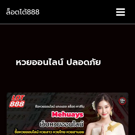
Skip
ล็อตโต้888
to
content
หวยออนไลน์ ปลอดภัย