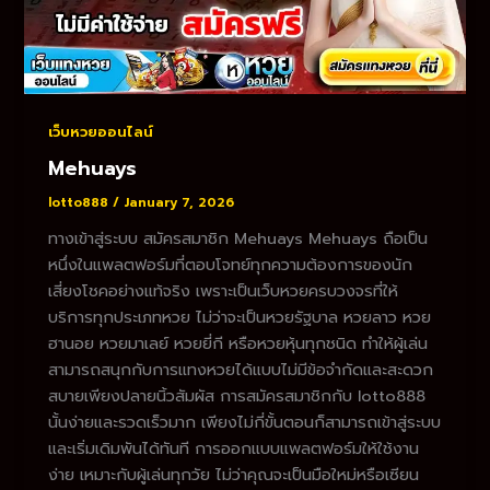
เว็บหวยออนไลน์
Mehuays
lotto888
/
January 7, 2026
ทางเข้าสู่ระบบ สมัครสมาชิก Mehuays Mehuays ถือเป็น
หนึ่งในแพลตฟอร์มที่ตอบโจทย์ทุกความต้องการของนัก
เสี่ยงโชคอย่างแท้จริง เพราะเป็นเว็บหวยครบวงจรที่ให้
บริการทุกประเภทหวย ไม่ว่าจะเป็นหวยรัฐบาล หวยลาว หวย
ฮานอย หวยมาเลย์ หวยยี่กี หรือหวยหุ้นทุกชนิด ทำให้ผู้เล่น
สามารถสนุกกับการแทงหวยได้แบบไม่มีข้อจำกัดและสะดวก
สบายเพียงปลายนิ้วสัมผัส การสมัครสมาชิกกับ lotto888
นั้นง่ายและรวดเร็วมาก เพียงไม่กี่ขั้นตอนก็สามารถเข้าสู่ระบบ
และเริ่มเดิมพันได้ทันที การออกแบบแพลตฟอร์มให้ใช้งาน
ง่าย เหมาะกับผู้เล่นทุกวัย ไม่ว่าคุณจะเป็นมือใหม่หรือเซียน