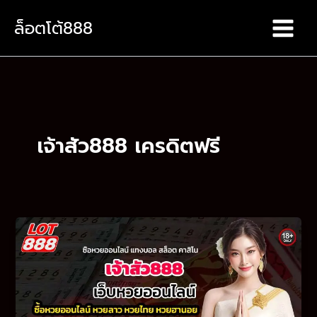
Skip
ล็อตโต้888
to
content
เจ้าสัว888 เครดิตฟรี