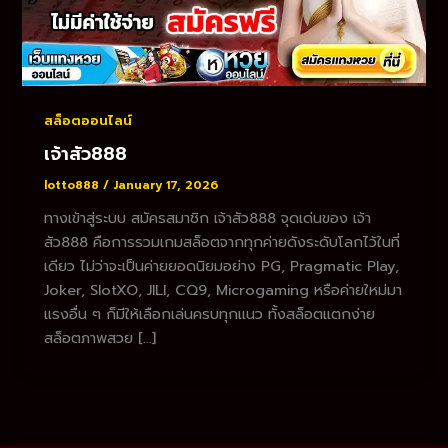
สล็อตออนไลน์
เจ้าสัว888
lotto888
/
January 17, 2026
ทางเข้าสู่ระบบ สมัครสมาชิก เจ้าสัว888 จุดเด่นของ เจ้า
สัว888 คือการรวมเกมสล็อตจากทุกค่ายดังระดับโลกไว้ในที่
เดียว ไม่ว่าจะเป็นค่ายยอดนิยมอย่าง PG, Pragmatic Play,
Joker, SlotXO, JILI, CQ9, Microgaming หรือค่ายใหม่มา
แรงอื่น ๆ ก็มีให้เลือกเล่นครบทุกแนว ทั้งสล็อตแตกง่าย
สล็อตภาพสวย […]