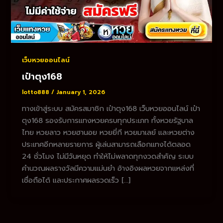
เว็บหวยออนไลน์
เป๋าตุง168
lotto888
/
January 1, 2026
ทางเข้าสู่ระบบ สมัครสมาชิก เป๋าตุง168 เว็บหวยออนไลน์ เป๋า
ตุง168 รองรับการแทงหวยครบทุกประเภท ทั้งหวยรัฐบาล
ไทย หวยลาว หวยฮานอย หวยยี่กี หวยมาเลย์ และหวยต่าง
ประเทศอีกหลายรายการ ผู้เล่นสามารถเลือกแทงได้ตลอด
24 ชั่วโมง ไม่มีวันหยุด ทำให้ไม่พลาดทุกงวดสำคัญ ระบบ
คำนวณผลรางวัลมีความแม่นยำ อ้างอิงผลหวยจากแหล่งที่
เชื่อถือได้ และประกาศผลรวดเร็ว […]