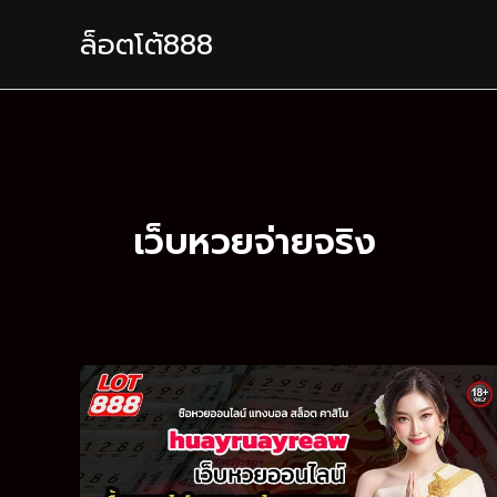
Skip
ล็อตโต้888
to
content
เว็บหวยจ่ายจริง