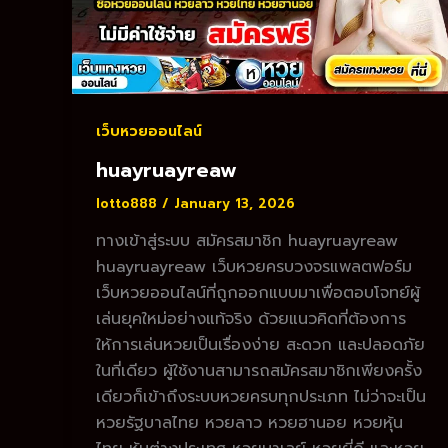
เว็บหวยออนไลน์
huayruayreaw
lotto888
/
January 13, 2026
ทางเข้าสู่ระบบ สมัครสมาชิก huayruayreaw
huayruayreaw เว็บหวยครบวงจรแพลตฟอร์ม
เว็บหวยออนไลน์ที่ถูกออกแบบมาเพื่อตอบโจทย์ผู้
เล่นยุคใหม่อย่างแท้จริง ด้วยแนวคิดที่ต้องการ
ให้การเล่นหวยเป็นเรื่องง่าย สะดวก และปลอดภัย
ในที่เดียว ผู้ใช้งานสามารถสมัครสมาชิกเพียงครั้ง
เดียวก็เข้าถึงระบบหวยครบทุกประเภท ไม่ว่าจะเป็น
หวยรัฐบาลไทย หวยลาว หวยฮานอย หวยหุ้น