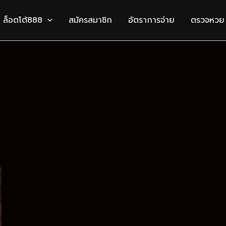
ล็อตโต้888
สมัครสมาชิก
อัตราการจ่าย
ตรวจหวย