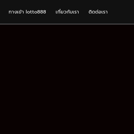
ทางเข้า lotto888
เกี่ยวกับเรา
ติดต่อเรา