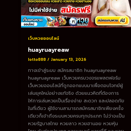
เว็บหวยออนไลน์
huayruayreaw
lotto888
/
January 13, 2026
ทางเข้าสู่ระบบ สมัครสมาชิก huayruayreaw
huayruayreaw เว็บหวยครบวงจรแพลตฟอร์ม
เว็บหวยออนไลน์ที่ถูกออกแบบมาเพื่อตอบโจทย์ผู้
เล่นยุคใหม่อย่างแท้จริง ด้วยแนวคิดที่ต้องการ
ให้การเล่นหวยเป็นเรื่องง่าย สะดวก และปลอดภัย
ในที่เดียว ผู้ใช้งานสามารถสมัครสมาชิกเพียงครั้ง
เดียวก็เข้าถึงระบบหวยครบทุกประเภท ไม่ว่าจะเป็น
หวยรัฐบาลไทย หวยลาว หวยฮานอย หวยหุ้น