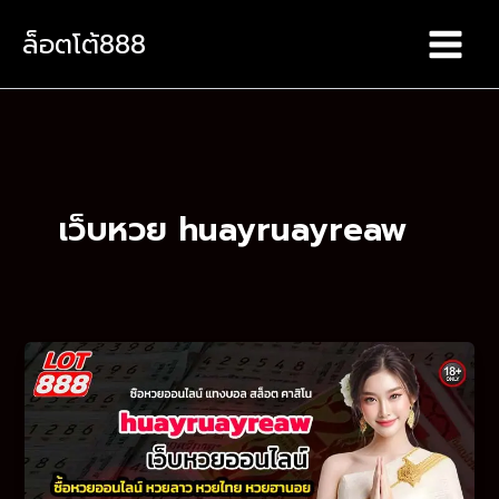
Skip
ล็อตโต้888
to
content
เว็บหวย huayruayreaw