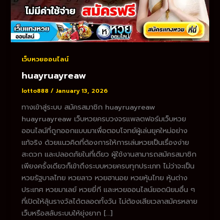
เว็บหวยออนไลน์
huayruayreaw
lotto888
/
January 13, 2026
ทางเข้าสู่ระบบ สมัครสมาชิก huayruayreaw
huayruayreaw เว็บหวยครบวงจรแพลตฟอร์มเว็บหวย
ออนไลน์ที่ถูกออกแบบมาเพื่อตอบโจทย์ผู้เล่นยุคใหม่อย่าง
แท้จริง ด้วยแนวคิดที่ต้องการให้การเล่นหวยเป็นเรื่องง่าย
สะดวก และปลอดภัยในที่เดียว ผู้ใช้งานสามารถสมัครสมาชิก
เพียงครั้งเดียวก็เข้าถึงระบบหวยครบทุกประเภท ไม่ว่าจะเป็น
หวยรัฐบาลไทย หวยลาว หวยฮานอย หวยหุ้นไทย หุ้นต่าง
ประเทศ หวยมาเลย์ หวยยี่กี และหวยออนไลน์ยอดนิยมอื่น ๆ
ที่เปิดให้ลุ้นรางวัลได้ตลอดทั้งวัน ไม่ต้องเสียเวลาสมัครหลาย
เว็บหรือสลับระบบให้ยุ่งยาก […]