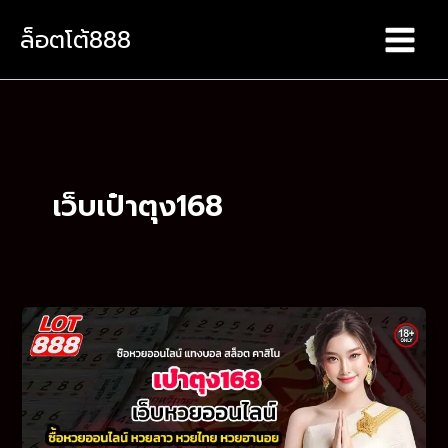
Skip
ล็อตโต้888
to
content
เว็บเป๋าตุง168