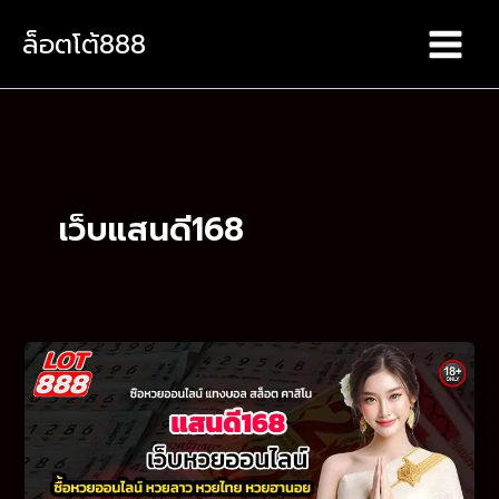
Skip
ล็อตโต้888
to
content
เว็บแสนดี168