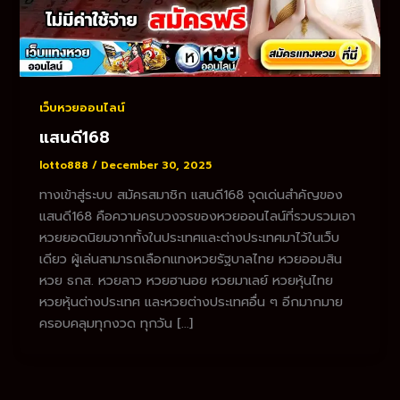
เว็บหวยออนไลน์
แสนดี168
lotto888
/
December 30, 2025
ทางเข้าสู่ระบบ สมัครสมาชิก แสนดี168 จุดเด่นสำคัญของ
แสนดี168 คือความครบวงจรของหวยออนไลน์ที่รวบรวมเอา
หวยยอดนิยมจากทั้งในประเทศและต่างประเทศมาไว้ในเว็บ
เดียว ผู้เล่นสามารถเลือกแทงหวยรัฐบาลไทย หวยออมสิน
หวย ธกส. หวยลาว หวยฮานอย หวยมาเลย์ หวยหุ้นไทย
หวยหุ้นต่างประเทศ และหวยต่างประเทศอื่น ๆ อีกมากมาย
ครอบคลุมทุกงวด ทุกวัน […]