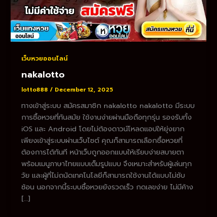
เว็บหวยออนไลน์
nakalotto
lotto888
/
December 12, 2025
ทางเข้าสู่ระบบ สมัครสมาชิก nakalotto nakalotto มีระบบ
การซื้อหวยที่ทันสมัย ใช้งานง่ายผ่านมือถือทุกรุ่น รองรับทั้ง
iOS และ Android โดยไม่ต้องดาวน์โหลดแอปให้ยุ่งยาก
เพียงเข้าสู่ระบบผ่านเว็บไซต์ คุณก็สามารถเลือกซื้อหวยที่
ต้องการได้ทันที หน้าเว็บถูกออกแบบให้เรียบง่ายสบายตา
พร้อมเมนูภาษาไทยแบบเต็มรูปแบบ จึงเหมาะสำหรับผู้เล่นทุก
วัย และผู้ที่ไม่ถนัดเทคโนโลยีก็สามารถใช้งานได้แบบไม่ซับ
ซ้อน นอกจากนี้ระบบซื้อหวยยังรวดเร็ว กดเลขง่าย ไม่มีค้าง
[…]