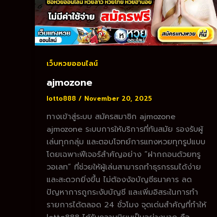
เว็บหวยออนไลน์
ajmozone
lotto888
/
November 20, 2025
ทางเข้าสู่ระบบ สมัครสมาชิก ajmozone
ajmozone ระบบการให้บริการที่ทันสมัย รองรับผู้
เล่นทุกกลุ่ม และตอบโจทย์การแทงหวยทุกรูปแบบ
โดยเฉพาะฟีเจอร์สำคัญอย่าง “ฝากถอนด้วยทรู
วอเลท” ที่ช่วยให้ผู้เล่นสามารถทำธุรกรรมได้ง่าย
และสะดวกยิ่งขึ้น ไม่ต้องง้อบัญชีธนาคาร ลด
ปัญหาการถูกระงับบัญชี และเพิ่มอิสระในการทำ
รายการได้ตลอด 24 ชั่วโมง จุดเด่นสำคัญที่ทำให้