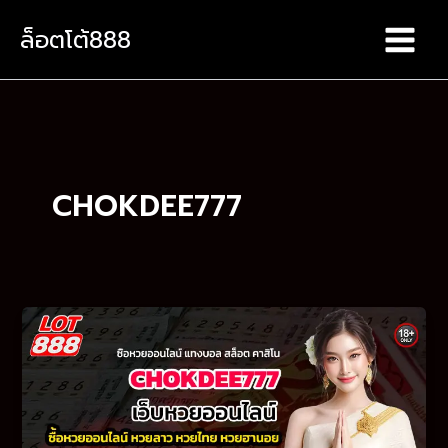
Skip
ล็อตโต้888
to
content
CHOKDEE777