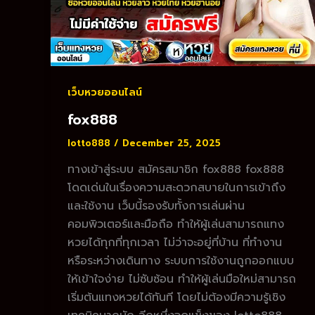
เว็บหวยออนไลน์
fox888
lotto888
/
December 25, 2025
ทางเข้าสู่ระบบ สมัครสมาชิก fox888 fox888
โดดเด่นในเรื่องความสะดวกสบายในการเข้าถึง
และใช้งาน เว็บนี้รองรับทั้งการเล่นผ่าน
คอมพิวเตอร์และมือถือ ทำให้ผู้เล่นสามารถแทง
หวยได้ทุกที่ทุกเวลา ไม่ว่าจะอยู่ที่บ้าน ที่ทำงาน
หรือระหว่างเดินทาง ระบบการใช้งานถูกออกแบบ
ให้เข้าใจง่าย ไม่ซับซ้อน ทำให้ผู้เล่นมือใหม่สามารถ
เริ่มต้นแทงหวยได้ทันที โดยไม่ต้องมีความรู้เชิง