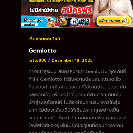
เว็บหวยออนไลน์
Gemlotto
lotto888
/
December 18, 2025
ทางเข้าสู่ระบบ สมัครสมาชิก Gemlotto จุดเด่นที่
ทำให้ Gemlotto ได้รับความนิยมอย่างรวดเร็ว
คือระบบฝากเงินผ่านวอเลทที่ใช้งานง่าย ปลอดภัย
และรวดเร็ว เพียงไม่กี่ขั้นตอนก็สามารถเติมเงิน
เข้าสู่ระบบได้ทันที ไม่ต้องโอนผ่านธนาคารให้ยุ่ง
ยาก ไม่ต้องแจ้งสลิปให้เสียเวลา ทุกอย่างเป็น
ระบบอัตโนมัติ เงินเข้าไว ถอนออกจริง ตอบโจทย์
ไลฟ์สไตล์ของผู้เล่นในยุคปัจจุบันที่ต้องการความ