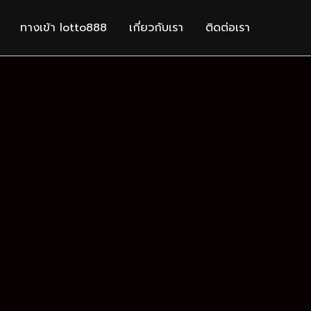
ทางเข้า lotto888
เกี่ยวกับเรา
ติดต่อเรา