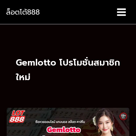
Skip
ล็อตโต้888
to
content
Gemlotto โปรโมชั่นสมาชิก
ใหม่