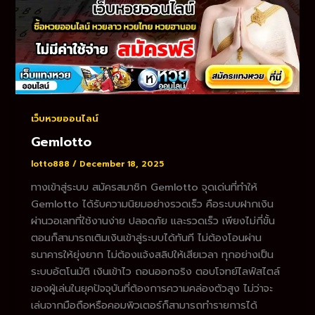
เว็บหวยออนไลน์
Gemlotto
lotto888
/
December 18, 2025
ทางเข้าสู่ระบบ สมัครสมาชิก Gemlotto จุดเด่นที่ทำให้
Gemlotto ได้รับความนิยมอย่างรวดเร็ว คือระบบฝากเงิน
ผ่านวอเลทที่ใช้งานง่าย ปลอดภัย และรวดเร็ว เพียงไม่กี่ขั้น
ตอนก็สามารถเติมเงินเข้าสู่ระบบได้ทันที ไม่ต้องโอนผ่าน
ธนาคารให้ยุ่งยาก ไม่ต้องแจ้งสลิปให้เสียเวลา ทุกอย่างเป็น
ระบบอัตโนมัติ เงินเข้าไว ถอนออกจริง ตอบโจทย์ไลฟ์สไตล์
ของผู้เล่นในยุคปัจจุบันที่ต้องการความคล่องตัวสูง ไม่ว่าจะ
เล่นจากมือถือหรือคอมพิวเตอร์ก็สามารถทำรายการได้