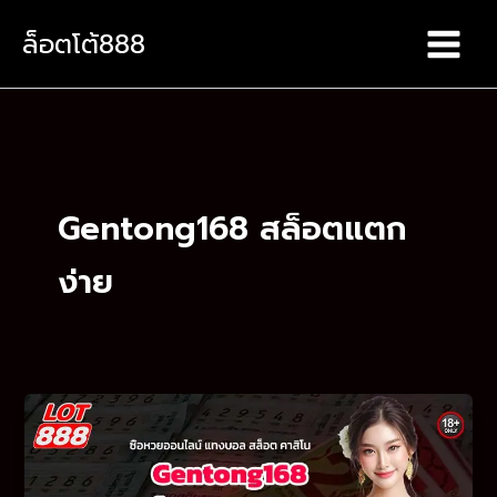
Skip
ล็อตโต้888
to
content
Gentong168 สล็อตแตก
ง่าย