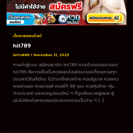
เว็บหวยออนไลน์
hit789
lotto888
/
November 21, 2025
ทางเข้าสู่ระบบ สมัครสมาชิก hit789 ความโดดเด่นแรกของ
hit789 คือการเป็นเว็บหวยออนไลน์ครบวงจรที่รวมหวยทุก
ประเภทไว้ในที่เดียว ไม่ว่าจะเป็นหวยไทย หวยรัฐบาล หวยลาว
หวยฮานอย หวยมาเลย์ หวยยี่กี 88 รอบ หวยหุ้นไทย–หุ้น
ต่างประเทศ และหวยรูปแบบใหม่ ๆ ที่ถูกพัฒนาอยู่เสมอ ผู้
เล่นไม่ต้องไปหาหวยแต่ละประเภทตามเว็บต่าง ๆ […]