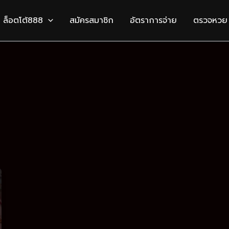
ล็อตโต้888
สมัครสมาชิก
อัตราการจ่าย
ตรวจหวย