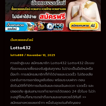
เว็บหวยออนไลน์
Lotto432
lotto888
/
November 10, 2025
ทางเข้าสู่ระบบ สมัครสมาชิก Lotto432 Lotto432 มีระบบ
ที่ออกแบบมาเพื่อรองรับผู้เล่นทุกคน ไม่ว่าจะเป็นมือใหม่หรือ
มือเก๋า การสมัครสมาชิกก็ทำได้ง่ายและรวดเร็ว ไม่ต้องเสีย
เวลาในการกรอกข้อมูลซับซ้อน พร้อมระบบฝาก-ถอน
อัตโนมัติที่ทำให้การเติมเงินและถอนเงินสะดวก รวดเร็ว และ
ปลอดภัย ผู้เล่นสามารถทำรายการได้ตลอด 24 ชั่วโมง ไม่ว่า
จะอยู่ที่ไหนก็สามารถเข้าถึงเกมและแทงหวยได้ทันที >>
สมัครแทงหวยเลยตร้าาา หนึ่งในจุดเด่นสำคัญของ