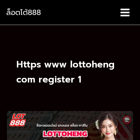
Skip
ล็อตโต้888
to
content
Https www lottoheng
com register 1