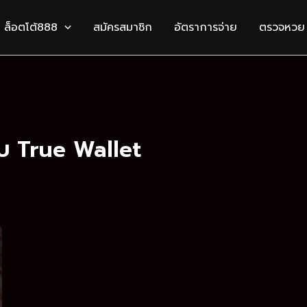
ล็อตโต้888
สมัครสมาชิก
อัตราการจ่าย
ตรวจหวย
 True Wallet