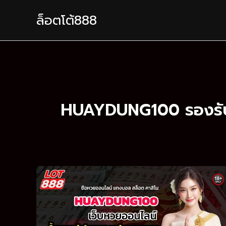
Skip
ล็อตโต้888
to
content
HUAYDUNG100 รองรับ