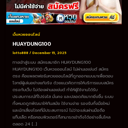
เว็บหวยออนไลน์
HUAYDUNG100
lotto888
/
December 15, 2025
ทางเข้าสู่ระบบ สมัครสมาชิก HUAYDUNG100
HUAYDUNG100 เว็บหวยออนไลน์ ไม่ผ่านเอเย่นต์ สมัคร
ตรง คือแพลตฟอร์มหวยออนไลน์ที่ถูกออกแบบมาเพื่อตอบ
โจทย์ผู้เล่นอย่างแท้จริง ด้วยแนวคิดการให้บริการแบบสมัคร
ตรงกับเว็บ ไม่ต้องผ่านเอเย่นต์ ทำให้ผู้ใช้งานได้รับ
ประสบการณ์ที่โปร่งใส มั่นคง และปลอดภัยมากยิ่งขึ้น ระบบ
ทั้งหมดถูกพัฒนาให้ทันสมัย ใช้งานง่าย รองรับทั้งมือใหม่
และนักเสี่ยงโชคที่มีประสบการณ์ ไม่ว่าจะเล่นผ่านมือถือ
แท็บเล็ต หรือคอมพิวเตอร์ก็สามารถเข้าถึงได้อย่างลื่นไหล
ตลอด 24 […]