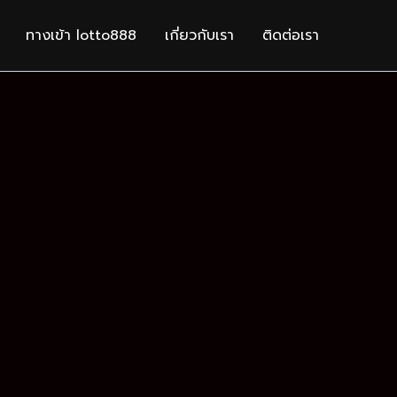
ทางเข้า lotto888
เกี่ยวกับเรา
ติดต่อเรา