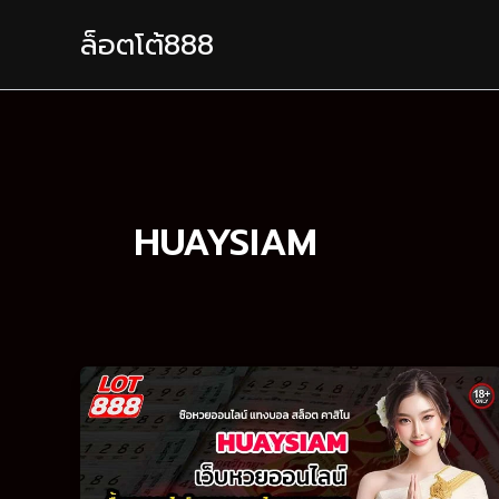
Skip
ล็อตโต้888
to
content
HUAYSIAM