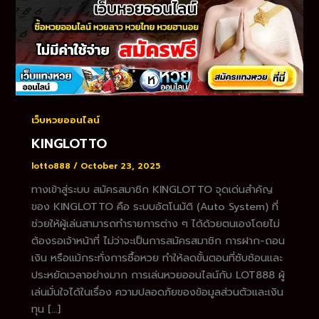
เว็บหวยออนไลน์
KINGLOTTO
lotto888
/
October 23, 2025
ทางเข้าสู่ระบบ สมัครสมาชิก KINGLOTTO จุดเด่นสำคัญ
ของ KINGLOTTO คือ ระบบอัตโนมัติ (Auto System) ที่
ช่วยให้ผู้เล่นสามารถทำรายการต่าง ๆ ได้ด้วยตนเองโดยไม่
ต้องรอเจ้าหน้าที่ ไม่ว่าจะเป็นการสมัครสมาชิก การฝาก-ถอน
เงิน หรือแม้กระทั่งการซื้อหวย ทำให้ลดขั้นตอนที่ซับซ้อนและ
ประหยัดเวลาอย่างมาก การเล่นหวยออนไลน์กับ LOT888 ผู้
เล่นมั่นใจได้ในเรื่อง ความปลอดภัยของข้อมูลส่วนตัวและเงิน
ทุน […]