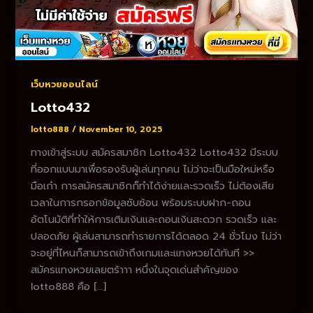
เว็บหวยออนไลน์
Lotto432
lotto888
/
November 10, 2025
ทางเข้าสู่ระบบ สมัครสมาชิก Lotto432 Lotto432 มีระบบ
ที่ออกแบบมาเพื่อรองรับผู้เล่นทุกคน ไม่ว่าจะเป็นมือใหม่หรือ
มือเก๋า การสมัครสมาชิกก็ทำได้ง่ายและรวดเร็ว ไม่ต้องเสีย
เวลาในการกรอกข้อมูลซับซ้อน พร้อมระบบฝาก-ถอน
อัตโนมัติที่ทำให้การเติมเงินและถอนเงินสะดวก รวดเร็ว และ
ปลอดภัย ผู้เล่นสามารถทำรายการได้ตลอด 24 ชั่วโมง ไม่ว่า
จะอยู่ที่ไหนก็สามารถเข้าถึงเกมและแทงหวยได้ทันที >>
สมัครแทงหวยเลยตร้าาา หนึ่งในจุดเด่นสำคัญของ
lotto888 คือ […]