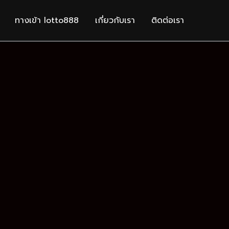
ทางเข้า lotto888
เกี่ยวกับเรา
ติดต่อเรา