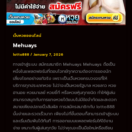
เว็บหวยออนไลน์
Mehuays
lotto888
/
January 7, 2026
ทางเข้าสู่ระบบ สมัครสมาชิก Mehuays Mehuays ถือเป็น
หนึ่งในแพลตฟอร์มที่ตอบโจทย์ทุกความต้องการของนัก
เสี่ยงโชคอย่างแท้จริง เพราะเป็นเว็บหวยครบวงจรที่ให้
บริการทุกประเภทหวย ไม่ว่าจะเป็นหวยรัฐบาล หวยลาว หวย
ฮานอย หวยมาเลย์ หวยยี่กี หรือหวยหุ้นทุกชนิด ทำให้ผู้เล่น
สามารถสนุกกับการแทงหวยได้แบบไม่มีข้อจำกัดและสะดวก
สบายเพียงปลายนิ้วสัมผัส การสมัครสมาชิกกับ lotto888
นั้นง่ายและรวดเร็วมาก เพียงไม่กี่ขั้นตอนก็สามารถเข้าสู่ระบบ
และเริ่มเดิมพันได้ทันที การออกแบบแพลตฟอร์มให้ใช้งาน
ง่าย เหมาะกับผู้เล่นทุกวัย ไม่ว่าคุณจะเป็นมือใหม่หรือเซียน