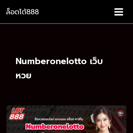
Skip
ล็อตโต้888
to
content
Numberonelotto เว็บ
หวย