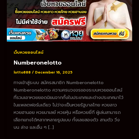
เว็บหวยออนไลน์
Numberonelotto
lotto888
/
December 16, 2025
ทางเข้าสู่ระบบ สมัครสมาชิก Numberonelotto
Numberonelotto ความครบวงจรของระบบหวยออนไลน์
ที่รวมเอาหวยยอดนิยมจากทั้งในประเทศและต่างประเทศมาไว้
ในแพลตฟอร์มเดียว ไม่ว่าจะเป็นหวยรัฐบาลไทย หวยลาว
หวยฮานอย หวยมาเลย์ หวยหุ้น หรือหวยยี่กี ผู้เล่นสามารถ
เลือกแทงได้หลากหลายรูปแบบ ทั้งเลขสองตัว สามตัว วิ่ง
บน ล่าง และอื่น ๆ […]