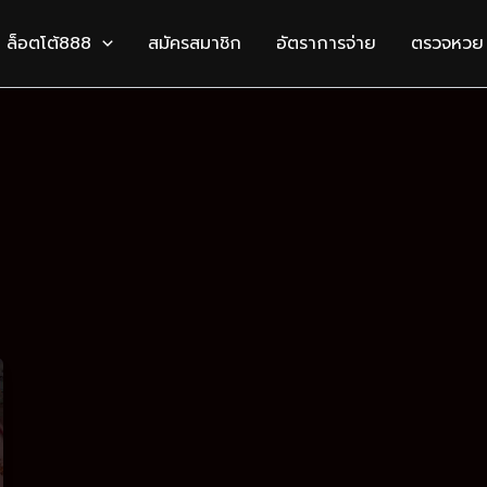
ล็อตโต้888
สมัครสมาชิก
อัตราการจ่าย
ตรวจหวย