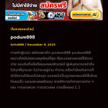
เว็บหวยออนไลน์
podum888
lotto888
/
December 11, 2025
ทางเข้าสู่ระบบ สมัครสมาชิก podum888 podum888
เหมาะสำหรับคอหวยยุคใหม่ที่สุด คือระบบแทงหวยที่ใช้งาน
ง่าย รองรับทั้งมือถือและคอมพิวเตอร์ ผู้เล่นสามารถเข้าถึง
ได้ทุกที่ทุกเวลา ไม่ว่าจะอยู่บ้าน ทำงาน หรือกำลังเดินทางก็
เข้าใช้งานได้แบบไม่สะดุด ระบบหน้าเว็บถูกออกแบบให้ลื่นไหล
โหลดเร็ว และแสดงผลชัดเจน ช่วยให้การทำรายการต่าง ๆ
เช่น การแทงหวย การตรวจผล การเช็คยอด […]