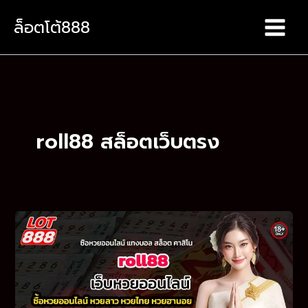
Skip
ล็อตโต้888
to
content
roll88 สล็อตเว็บตรง