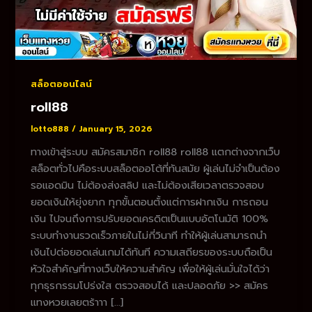
สล็อตออนไลน์
roll88
lotto888
/
January 15, 2026
ทางเข้าสู่ระบบ สมัครสมาชิก roll88 roll88 แตกต่างจากเว็บ
สล็อตทั่วไปคือระบบสล็อตออโต้ที่ทันสมัย ผู้เล่นไม่จำเป็นต้อง
รอแอดมิน ไม่ต้องส่งสลิป และไม่ต้องเสียเวลาตรวจสอบ
ยอดเงินให้ยุ่งยาก ทุกขั้นตอนตั้งแต่การฝากเงิน การถอน
เงิน ไปจนถึงการปรับยอดเครดิตเป็นแบบอัตโนมัติ 100%
ระบบทำงานรวดเร็วภายในไม่กี่วินาที ทำให้ผู้เล่นสามารถนำ
เงินไปต่อยอดเล่นเกมได้ทันที ความเสถียรของระบบถือเป็น
หัวใจสำคัญที่ทางเว็บให้ความสำคัญ เพื่อให้ผู้เล่นมั่นใจได้ว่า
ทุกธุรกรรมโปร่งใส ตรวจสอบได้ และปลอดภัย >> สมัคร
แทงหวยเลยตร้าาา […]