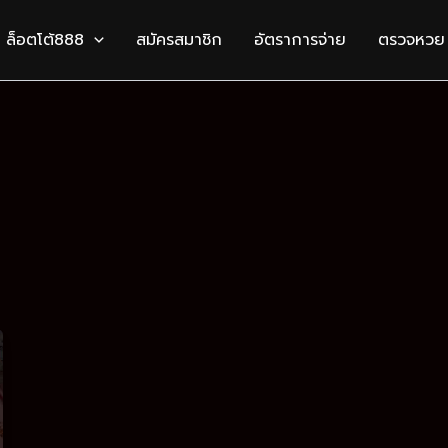
ล็อตโต้888
สมัครสมาชิก
อัตราการจ่าย
ตรวจหวย