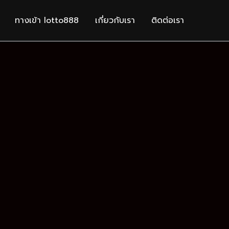
ทางเข้า lotto888
เกี่ยวกับเรา
ติดต่อเรา