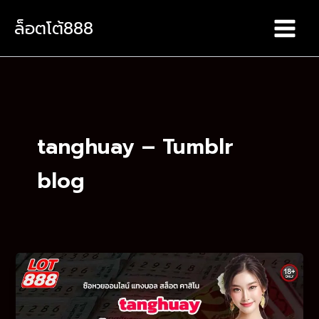
Skip
ล็อตโต้888
to
content
tanghuay – Tumblr
blog