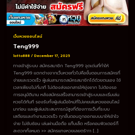
เว็บหวยออนไลน์
Teng999
lotto888
/
December 17, 2025
ทางเข้าสู่ระบบ สมัครสมาชิก Teng999 จุดเด่นที่ทำให้
Teng999 แตกต่างจากเว็บหวยทั่วไปคือขั้นตอนการสมัครที่
ง่ายและรวดเร็ว ผู้เล่นสามารถสมัครสมาชิกได้ด้วยตนเอง ใช้
เวลาเพียงไม่กี่นาที ไม่ต้องส่งเอกสารให้ยุ่งยาก ไม่ต้องรอ
การอนุมัตินาน หลังสมัครเสร็จสามารถเข้าสู่ระบบและเริ่มเล่น
หวยได้ทันที รองรับทั้งผู้เล่นมือใหม่ที่ไม่เคยเล่นหวยออนไลน์
มาก่อน และผู้เล่นประสบการณ์สูงที่ต้องการเว็บที่ระบบ
เสถียรและทำงานรวดเร็ว ทุกขั้นตอนถูกออกแบบมาให้เข้าใจ
ง่าย ไม่ซับซ้อน เล่นผ่านมือถือ แท็บเล็ต หรือคอมพิวเตอร์ก็
สะดวกทั้งหมด >> สมัครแทงหวยเลยตร้าาา […]