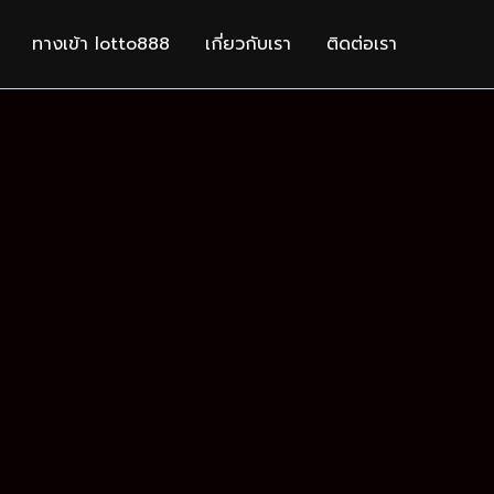
ทางเข้า lotto888
เกี่ยวกับเรา
ติดต่อเรา