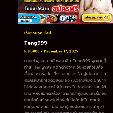
เว็บหวยออนไลน์
Teng999
lotto888
/
December 17, 2025
ทางเข้าสู่ระบบ สมัครสมาชิก Teng999 จุดเด่นที่
ทำให้ Teng999 แตกต่างจากเว็บหวยทั่วไปคือ
ขั้นตอนการสมัครที่ง่ายและรวดเร็ว ผู้เล่นสามารถ
สมัครสมาชิกได้ด้วยตนเอง ใช้เวลาเพียงไม่กี่นาที
ไม่ต้องส่งเอกสารให้ยุ่งยาก ไม่ต้องรอการอนุมัติ
นาน หลังสมัครเสร็จสามารถเข้าสู่ระบบและเริ่มเล่น
หวยได้ทันที รองรับทั้งผู้เล่นมือใหม่ที่ไม่เคยเล่น
หวยออนไลน์มาก่อน และผู้เล่นประสบการณ์สูงที่