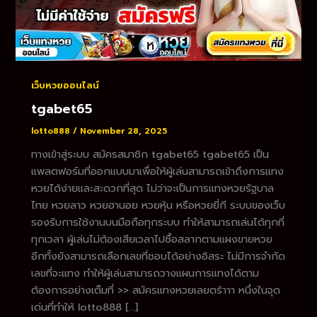
เว็บหวยออนไลน์
tgabet65
lotto888
/
November 28, 2025
ทางเข้าสู่ระบบ สมัครสมาชิก tgabet65 tgabet65 เป็น
แพลตฟอร์มที่ออกแบบมาเพื่อให้ผู้เล่นสามารถเข้าถึงการแทง
หวยได้ง่ายและสะดวกที่สุด ไม่ว่าจะเป็นการแทงหวยรัฐบาล
ไทย หวยลาว หวยฮานอย หวยหุ้น หรือหวยยี่กี ระบบของเว็บ
รองรับการใช้งานบนมือถือทุกระบบ ทำให้สามารถเล่นได้ทุกที่
ทุกเวลา ผู้เล่นไม่ต้องเสียเวลาไปซื้อสลากตามแผงขายหวย
อีกทั้งยังสามารถเลือกเลขที่ชอบได้อย่างอิสระ ไม่มีการจำกัด
เลขที่จะแทง ทำให้ผู้เล่นสามารถวางแผนการแทงได้ตาม
ต้องการอย่างเต็มที่ >> สมัครแทงหวยเลยตร้าาา หนึ่งในจุด
เด่นที่ทำให้ lotto888 […]