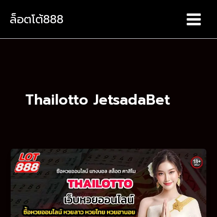
Skip
ล็อตโต้888
to
content
Thailotto JetsadaBet