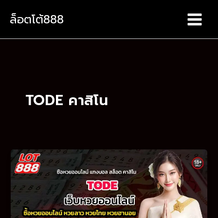
Skip
ล็อตโต้888
to
content
TODE คาสิโน